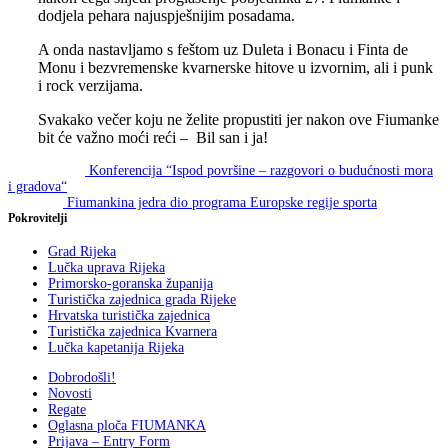
dodjela pehara najuspješnijim posadama.
A onda nastavljamo s feštom uz Duleta i Bonacu i Finta de
Monu i bezvremenske kvarnerske hitove u izvornim, ali i punk
i rock verzijama.
Svakako večer koju ne želite propustiti jer nakon ove Fiumanke
bit će važno moći reći – Bil san i ja!
Skip
Post
Konferencija “Ispod površine – razgovori o budućnosti mora
back
i gradova“
navigation
to
Fiumankina jedra dio programa Europske regije sporta
main
Pokrovitelji
navigation
Grad Rijeka
Lučka uprava Rijeka
Primorsko-goranska županija
Turistička zajednica grada Rijeke
Hrvatska turistička zajednica
Turistička zajednica Kvarnera
Lučka kapetanija Rijeka
Dobrodošli!
Novosti
Regate
Oglasna ploča FIUMANKA
Prijava – Entry Form