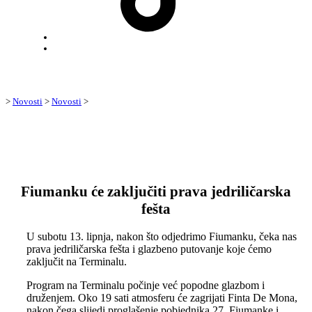
Back
to
top
↑
>
Novosti
>
Novosti
>
Fiumanku će zaključiti prava jedriličarska
fešta
U subotu 13. lipnja, nakon što odjedrimo Fiumanku, čeka nas
prava jedriličarska fešta i glazbeno putovanje koje ćemo
zaključit na Terminalu.
Program na Terminalu počinje već popodne glazbom i
druženjem. Oko 19 sati atmosferu će zagrijati Finta De Mona,
nakon čega slijedi proglašenje pobjednika 27. Fiumanke i