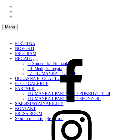
Skip
to
Skip
main
to
Skip
navigation
main
to
content
footer
Menu
POČETNA
NOVOSTI
PROGRAM
REGATE
Fiumanka
5. Studentska Fiumanka
Facebook
20. Medijska regata
27. FIUMANKA – UPUTE
OGLASNA PLOČA FIUMANKA
FOTO GALERIJE
PARTNERI
FIUMANKA I PARTNERI / POKROVITELJI
FIUMANKA I PARTNERI / SPONZORI
SAIL4SUSTAINABILITY
KONTAKT
Instagram
PRESS ROOM
Fiumanka
Skip to menu toggle button