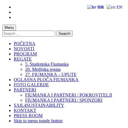
Skip
HR
EN
to
Skip
main
to
Skip
navigation
main
to
content
footer
Menu
Search
for:
POČETNA
NOVOSTI
PROGRAM
REGATE
5. Studentska Fiumanka
20. Medijska regata
27. FIUMANKA – UPUTE
OGLASNA PLOČA FIUMANKA
FOTO GALERIJE
PARTNERI
FIUMANKA I PARTNERI / POKROVITELJI
FIUMANKA I PARTNERI / SPONZORI
SAIL4SUSTAINABILITY
KONTAKT
PRESS ROOM
Skip to menu toggle button