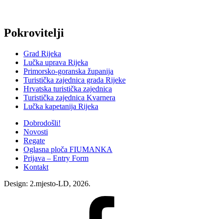
Skip
Pokrovitelji
back
to
Grad Rijeka
main
Lučka uprava Rijeka
navigation
Primorsko-goranska županija
Turistička zajednica grada Rijeke
Hrvatska turistička zajednica
Turistička zajednica Kvarnera
Lučka kapetanija Rijeka
Dobrodošli!
Novosti
Regate
Oglasna ploča FIUMANKA
Prijava – Entry Form
Kontakt
Design: 2.mjesto-LD, 2026.
Fiumanka
Facebook