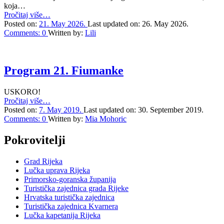
koja…
“Studentska
Pročitaj više
…
Fiumanka
Posted on:
21. May 2026.
Last updated on:
26. May 2026.
obilježava
Comments:
0
Written by:
Lili
peto
izdanje
i
ponovno
Program 21. Fiumanke
otvara
dane
USKORO!
jedrenja
“Program
Pročitaj više
…
u
21.
Posted on:
7. May 2019.
Last updated on:
30. September 2019.
Rijeci”
Fiumanke”
Comments:
0
Written by:
Mia Mohoric
Pokrovitelji
Grad Rijeka
Lučka uprava Rijeka
Primorsko-goranska županija
Turistička zajednica grada Rijeke
Hrvatska turistička zajednica
Turistička zajednica Kvarnera
Lučka kapetanija Rijeka