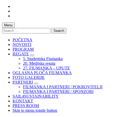
Skip
to
Skip
main
to
Skip
navigation
main
to
content
footer
Menu
Search
for:
POČETNA
NOVOSTI
PROGRAM
REGATE
5. Studentska Fiumanka
20. Medijska regata
27. FIUMANKA – UPUTE
OGLASNA PLOČA FIUMANKA
FOTO GALERIJE
PARTNERI
FIUMANKA I PARTNERI / POKROVITELJI
FIUMANKA I PARTNERI / SPONZORI
SAIL4SUSTAINABILITY
KONTAKT
PRESS ROOM
Skip to menu toggle button