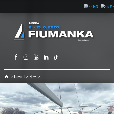
HR
E
Fiumanka Facebook
Instagram Fiumanka
Youtube Fiumanka
LinkedIn Fiumanka
TikTok Fiumanka
>
Novosti
>
News
>