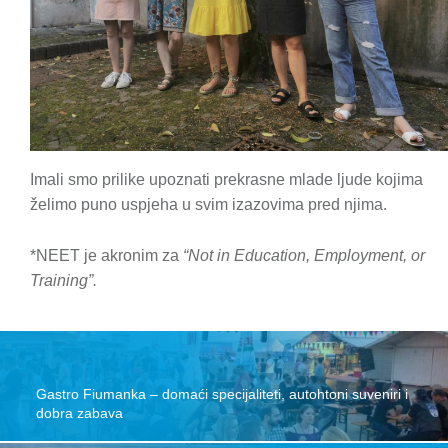
Imali smo prilike upoznati prekrasne mlade ljude kojima
želimo puno uspjeha u svim izazovima pred njima.
*NEET je akronim za
“Not in Education, Employment, or
Training”.
Skip back to main navigation
Post navigation
Gastro Fiumanka – domaći specijaliteti, autohtoni suveniri i
dobra zabava