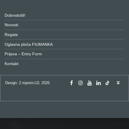
Dobrodošli!
Novosti
Regate
Oglasna ploča FIUMANKA
Prijava – Entry Form
Kontakt
Fiumanka Facebook
Instagram Fiumanka
Youtube Fiumanka
LinkedIn Fiumanka
TikTok Fiumanka
Back to top ↑
Design: 2.mjesto-LD, 2026.