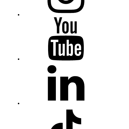
Youtube
Fiumanka
LinkedIn
Fiumanka
TikTok
Fiumanka