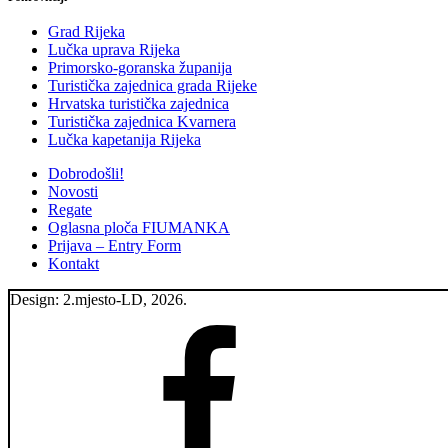
Fiumanka
ponovo
Grad Rijeka
jedre
Lučka uprava Rijeka
zajedno:
Primorsko-goranska županija
Riječkoj
Turistička zajednica grada Rijeke
regati
Hrvatska turistička zajednica
želimo
Turistička zajednica Kvarnera
pružiti
Lučka kapetanija Rijeka
podršku,
a
Dobrodošli!
sudionicima
jedno
Novosti
sasvim
Regate
posebno
Oglasna ploča FIUMANKA
iskustvo
Prijava – Entry Form
na
Kontakt
moru”
Design: 2.mjesto-LD, 2026.
Fiumanka
Facebook