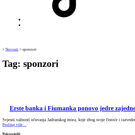
Back
to
top
↑
>
Novosti
>
sponzori
Tag:
sponzori
Erste banka i Fiumanka ponovo jedre zajedno:
Svjesni važnosti očuvanja Jadranskog mora, koje zbog svoje čistoće i razved
“Erste
Pročitaj više
…
banka
i
Pokrovitelji