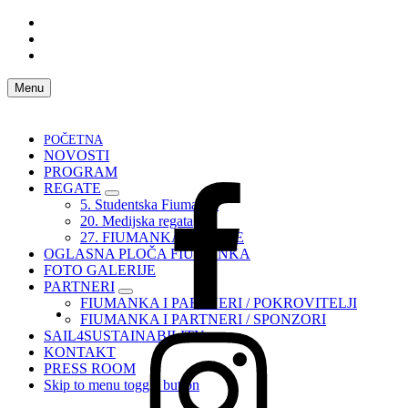
Skip
to
Skip
main
to
Skip
navigation
main
to
content
footer
Menu
POČETNA
NOVOSTI
PROGRAM
REGATE
Fiumanka
5. Studentska Fiumanka
Facebook
20. Medijska regata
27. FIUMANKA – UPUTE
OGLASNA PLOČA FIUMANKA
FOTO GALERIJE
PARTNERI
FIUMANKA I PARTNERI / POKROVITELJI
FIUMANKA I PARTNERI / SPONZORI
Instagram
SAIL4SUSTAINABILITY
Fiumanka
KONTAKT
PRESS ROOM
Skip to menu toggle button