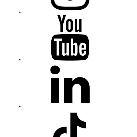
Youtube
Fiumanka
LinkedIn
Fiumanka
TikTok
Fiumanka