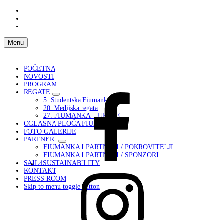
Skip
to
Skip
main
to
Skip
navigation
main
to
content
footer
Menu
POČETNA
NOVOSTI
PROGRAM
REGATE
Fiumanka
5. Studentska Fiumanka
Facebook
20. Medijska regata
27. FIUMANKA – UPUTE
OGLASNA PLOČA FIUMANKA
FOTO GALERIJE
PARTNERI
FIUMANKA I PARTNERI / POKROVITELJI
FIUMANKA I PARTNERI / SPONZORI
SAIL4SUSTAINABILITY
KONTAKT
Instagram
PRESS ROOM
Fiumanka
Skip to menu toggle button