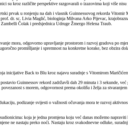
nici su kroz različite perspektive razgovarali o izazovima koji više nisu
etski prvak u ronjenju na dah i vlasnik Guinnessovog rekorda Vitomir Ma
. prof. dr. sc. Livia Maglić, biologinja Milvana Arko Pijevac, krajobra
Anja Zambelli Čolak i predsjednica Udruge Žmergo Helena Traub.
vanje mora, odgovorno upravljanje prostorom i razvoj gradova po mjeri
dugoročno promišljanje i spremnost na konkretne korake, bez obzira dolaz
zvoja inicijative Back to Blu kroz najavu suradnje s Vitomirom Maričiće
i je postavio Guinnessov rekord zadržavši dah 29 minuta i 3 sekunde, 
ka povezanost s morem, odgovornost prema okolišu i želja za stvaranjem
edukaciju, podizanje svijesti o važnosti očuvanja mora te razvoj aktivno
udionicima: koja je jedna promjena koju već danas možemo napraviti k
 promjene ne nastaju preko noći. Nastaju kroz svakodnevne odluke, surad