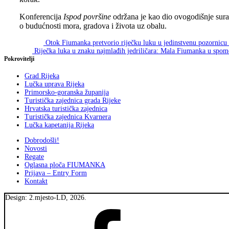
Konferencija
Ispod površine
održana je kao dio ovogodišnje surad
o budućnosti mora, gradova i života uz obalu.
Skip
Post
Otok Fiumanka pretvorio riječku luku u jedinstvenu pozornicu
back
Riječka luka u znaku najmlađih jedriličara: Mala Fiumanka u spo
navigation
to
Pokrovitelji
main
navigation
Grad Rijeka
Lučka uprava Rijeka
Primorsko-goranska županija
Turistička zajednica grada Rijeke
Hrvatska turistička zajednica
Turistička zajednica Kvarnera
Lučka kapetanija Rijeka
Dobrodošli!
Novosti
Regate
Oglasna ploča FIUMANKA
Prijava – Entry Form
Kontakt
Design: 2.mjesto-LD, 2026.
Fiumanka
Facebook