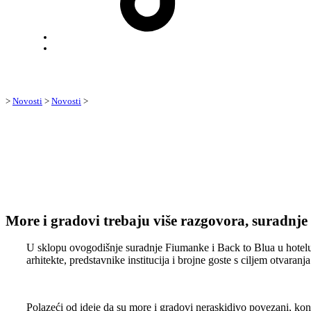
Back
to
top
↑
>
Novosti
>
Novosti
>
More i gradovi trebaju više razgovora, suradnje
U sklopu ovogodišnje suradnje Fiumanke i Back to Blua u hotel
arhitekte, predstavnike institucija i brojne goste s ciljem otvara
Polazeći od ideje da su more i gradovi neraskidivo povezani, kon