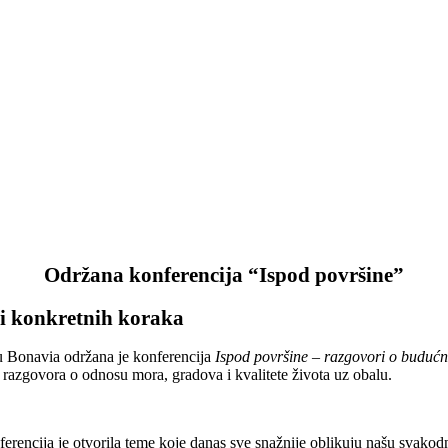
Održana konferencija “Ispod površine”
 i konkretnih koraka
u Bonavia održana je konferencija
Ispod površine – razgovori o budućn
nja razgovora o odnosu mora, gradova i kvalitete života uz obalu.
ferencija je otvorila teme koje danas sve snažnije oblikuju našu svako