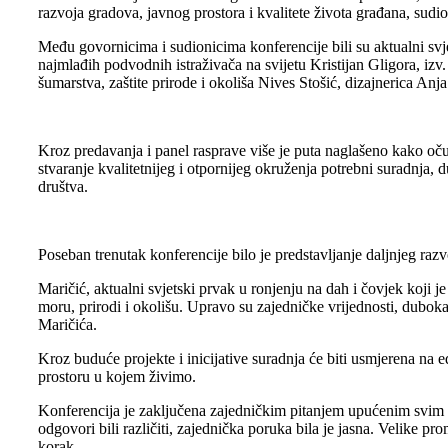
razvoja gradova, javnog prostora i kvalitete života građana, sudio
Među govornicima i sudionicima konferencije bili su aktualni svj
najmlađih podvodnih istraživača na svijetu Kristijan Gligora, izv
šumarstva, zaštite prirode i okoliša Nives Stošić, dizajnerica 
Kroz predavanja i panel rasprave više je puta naglašeno kako oču
stvaranje kvalitetnijeg i otpornijeg okruženja potrebni suradnja, 
društva.
Poseban trenutak konferencije bilo je predstavljanje daljnjeg ra
Maričić, aktualni svjetski prvak u ronjenju na dah i čovjek koj
moru, prirodi i okolišu. Upravo su zajedničke vrijednosti, dubo
Maričića.
Kroz buduće projekte i inicijative suradnja će biti usmjerena na 
prostoru u kojem živimo.
Konferencija je zaključena zajedničkim pitanjem upućenim svim s
odgovori bili različiti, zajednička poruka bila je jasna. Velike
korak.