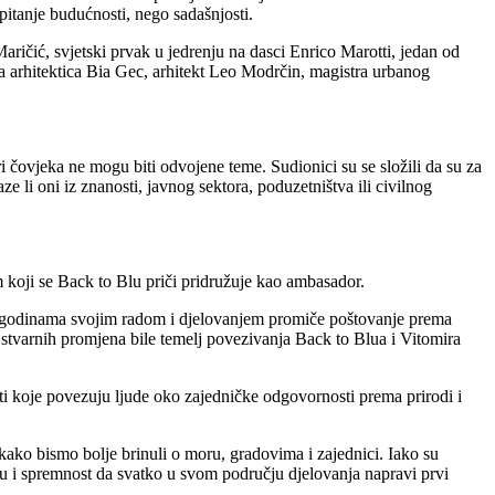
 pitanje budućnosti, nego sadašnjosti.
ričić, svjetski prvak u jedrenju na dasci Enrico Marotti, jedan od
zna arhitektica Bia Gec, arhitekt Leo Modrčin, magistra urbanog
 čovjeka ne mogu biti odvojene teme. Sudionici su se složili da su za
e li oni iz znanosti, javnog sektora, poduzetništva ili civilnog
m koji se Back to Blu priči pridružuje kao ambasador.
već godinama svojim radom i djelovanjem promiče poštovanje prema
 stvarnih promjena bile temelj povezivanja Back to Blua i Vitomira
sti koje povezuju ljude oko zajedničke odgovornosti prema prirodi i
ako bismo bolje brinuli o moru, gradovima i zajednici. Iako su
nju i spremnost da svatko u svom području djelovanja napravi prvi