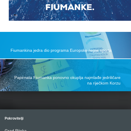
Skip back to main navigation
Post navigation
Fiumankina jedra dio programa Europske regije sporta
Papirnata Fiumanka ponovno okuplja najmlađe jedriličare
na riječkom Korzu
Pokrovitelji
Grad Rijeka