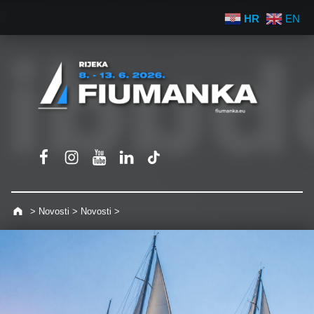
HR
EN
Fiumanka Facebook
Instagram Fiumanka
Youtube Fiumanka
LinkedIn Fiumanka
TikTok Fiumanka
>
Novosti
>
Novosti
>