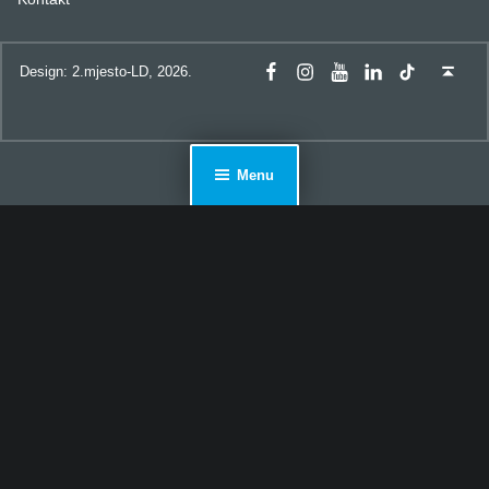
Fiumanka Facebook
Instagram Fiumanka
Youtube Fiumanka
LinkedIn Fiumanka
TikTok Fiumanka
Back to top ↑
Design: 2.mjesto-LD, 2026.
Menu