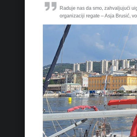
Raduje nas da smo, zahvaljujući uig
organizaciji regate – Asja Brusić, v