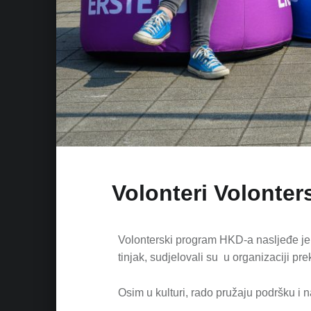
Volonteri Volonte
Volonterski program HKD-a nasljeđe je p
tinjak, sudjelovali su u organizaciji pr
Osim u kulturi, rado pružaju podršku i