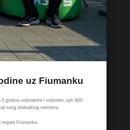
godine uz Fiumanku
5 godina volonterke i volonteri, njih 900-
0 sati svog slobodnog vremena.
je regata Fiumanka.