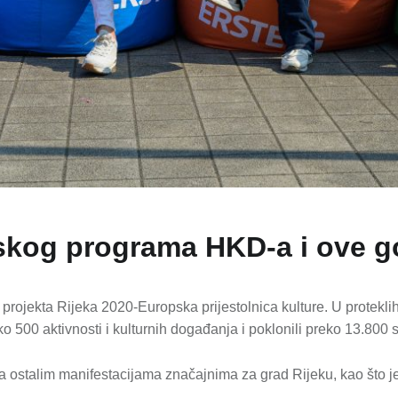
rskog programa HKD-a i ove 
rojekta Rijeka 2020-Europska prijestolnica kulture. U proteklih 
eko 500 aktivnosti i kulturnih događanja i poklonili preko 13.80
 na ostalim manifestacijama značajnima za grad Rijeku, kao što 