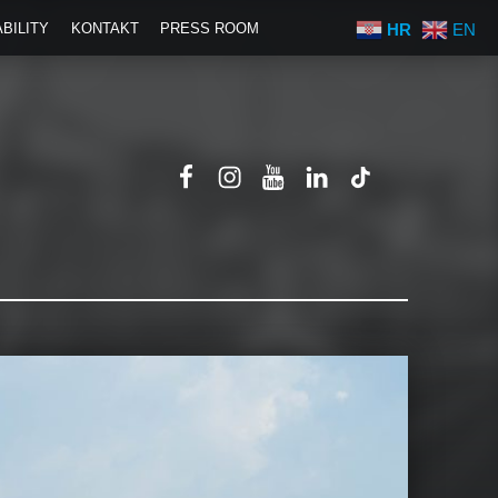
HR
EN
BILITY
KONTAKT
PRESS ROOM
Fiumanka Facebook
Instagram Fiumanka
Youtube Fiumanka
LinkedIn Fiuman
TikTok Fium