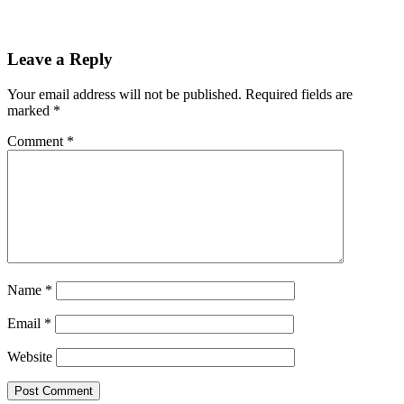
Skip
Leave a Reply
back
to
Your email address will not be published.
Required fields are
main
marked
*
navigation
Comment
*
Name
*
Email
*
Website