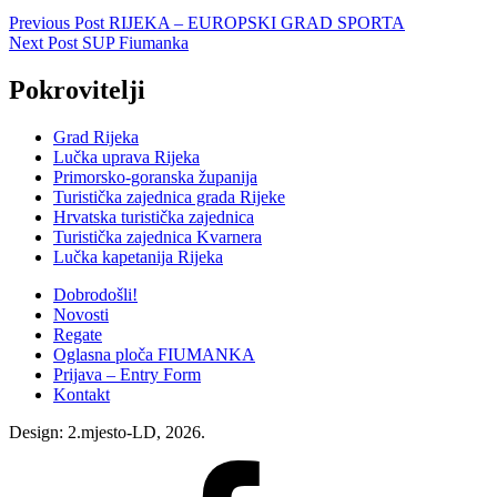
Post
Previous Post
RIJEKA – EUROPSKI GRAD SPORTA
Next Post
SUP Fiumanka
navigation
Pokrovitelji
Grad Rijeka
Lučka uprava Rijeka
Primorsko-goranska županija
Turistička zajednica grada Rijeke
Hrvatska turistička zajednica
Turistička zajednica Kvarnera
Lučka kapetanija Rijeka
Dobrodošli!
Novosti
Regate
Oglasna ploča FIUMANKA
Prijava – Entry Form
Kontakt
Design: 2.mjesto-LD, 2026.
Fiumanka
Facebook