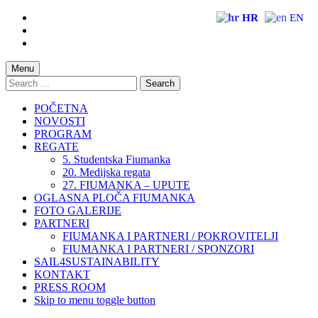
Skip
HR
EN
to
Skip
main
to
Skip
navigation
main
to
content
footer
Menu
Search
for:
POČETNA
NOVOSTI
PROGRAM
REGATE
5. Studentska Fiumanka
20. Medijska regata
27. FIUMANKA – UPUTE
OGLASNA PLOČA FIUMANKA
FOTO GALERIJE
PARTNERI
FIUMANKA I PARTNERI / POKROVITELJI
FIUMANKA I PARTNERI / SPONZORI
SAIL4SUSTAINABILITY
KONTAKT
PRESS ROOM
Skip to menu toggle button