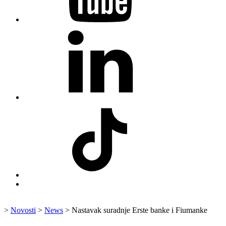
LinkedIn
Fiumanka
TikTok
Fiumanka
Back
to
top
>
Novosti
>
News
>
Nastavak suradnje Erste banke i Fiumanke
↑