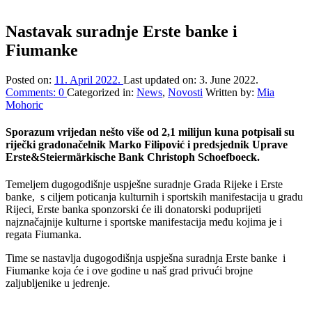
Nastavak suradnje Erste banke i
Fiumanke
Posted on:
11. April 2022.
Last updated on:
3. June 2022.
Comments:
0
Categorized in:
News
,
Novosti
Written by:
Mia
Mohoric
Sporazum vrijedan nešto više od 2,1 milijun kuna potpisali su
riječki gradonačelnik Marko Filipović i predsjednik Uprave
Erste&Steiermärkische Bank Christoph Schoefboeck.
Temeljem dugogodišnje uspješne suradnje Grada Rijeke i Erste
banke, s ciljem poticanja kulturnih i sportskih manifestacija u gradu
Rijeci, Erste banka sponzorski će ili donatorski poduprijeti
najznačajnije kulturne i sportske manifestacija među kojima je i
regata Fiumanka.
Time se nastavlja dugogodišnja uspješna suradnja Erste banke i
Fiumanke koja će i ove godine u naš grad privući brojne
zaljubljenike u jedrenje.