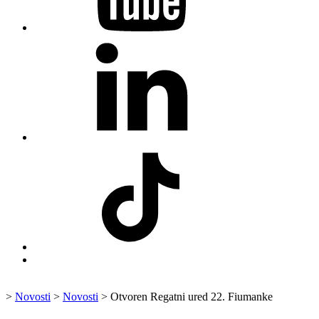
LinkedIn
Fiumanka
TikTok
Fiumanka
Back
to
top
>
Novosti
>
Novosti
>
Otvoren Regatni ured 22. Fiumanke
↑