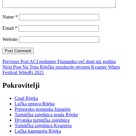
Name
*
Email
*
Website
Post
Previous Post
ACI podupire Fiumanku već dugi niz godina
Next Post
Na Trgu Riječke rezolucije otvoren Kvarner Wines
navigation
Festival WineRi 2021
Pokrovitelji
Grad Rijeka
Lučka uprava Rijeka
Primorsko-goranska županija
Turistička zajednica grada Rijeke
Hrvatska turistička zajednica
Turistička zajednica Kvarnera
Lučka kapetanija Rijeka