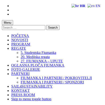
Skip
HR
EN
to
Skip
main
to
Skip
navigation
main
to
content
footer
Menu
Search
for:
POČETNA
NOVOSTI
PROGRAM
REGATE
5. Studentska Fiumanka
20. Medijska regata
27. FIUMANKA – UPUTE
OGLASNA PLOČA FIUMANKA
FOTO GALERIJE
PARTNERI
FIUMANKA I PARTNERI / POKROVITELJI
FIUMANKA I PARTNERI / SPONZORI
SAIL4SUSTAINABILITY
KONTAKT
PRESS ROOM
Skip to menu toggle button