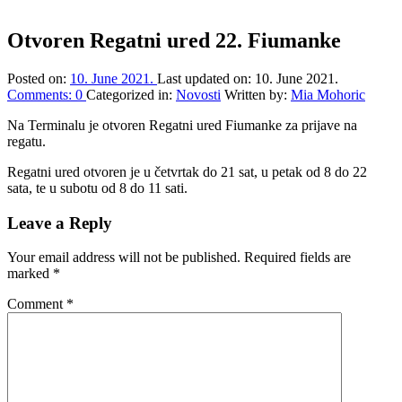
Otvoren Regatni ured 22. Fiumanke
Posted on:
10. June 2021.
Last updated on:
10. June 2021.
Comments:
0
Categorized in:
Novosti
Written by:
Mia Mohoric
Na Terminalu je otvoren Regatni ured Fiumanke za prijave na
regatu.
Regatni ured otvoren je u četvrtak do 21 sat, u petak od 8 do 22
sata, te u subotu od 8 do 11 sati.
Skip
Leave a Reply
back
to
Your email address will not be published.
Required fields are
main
marked
*
navigation
Comment
*