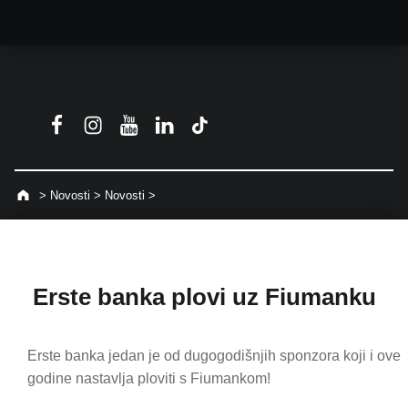
Fiumanka Facebook
Instagram Fiumanka
Youtube Fiumanka
LinkedIn Fiumanka
TikTok Fiumanka
>
Novosti
>
Novosti
>
Erste banka plovi uz Fiumanku
Erste banka jedan je od dugogodišnjih sponzora koji i ove
godine nastavlja ploviti s Fiumankom!
Skip back to main navigation