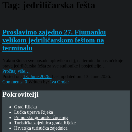
Tag:
jedriličarska fešta
Proslavimo zajedno 27. Fiumanku
velikom jedriličarskom feštom na
terminalu
Nakon što su sve posade uplovile u cilj, na terminalu nas očekuje
prava jedriličarska fešta za sve sudionike i posjetitelje…
“Proslavimo
Pročitaj više
…
zajedno
Posted on:
13. June 2026.
Last updated on:
13. June 2026.
27.
Comments:
0
Written by:
Iva Crnjar
Fiumanku
velikom
Pokrovitelji
jedriličarskom
feštom
Grad Rijeka
na
Lučka uprava Rijeka
terminalu”
Primorsko-goranska županija
Turistička zajednica grada Rijeke
Hrvatska turistička zajednica