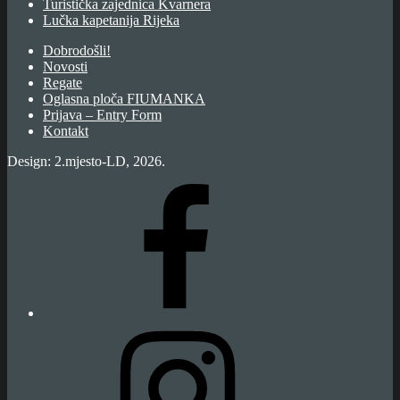
Turistička zajednica Kvarnera
Lučka kapetanija Rijeka
Dobrodošli!
Novosti
Regate
Oglasna ploča FIUMANKA
Prijava – Entry Form
Kontakt
Design: 2.mjesto-LD, 2026.
Fiumanka
Facebook
Instagram
Fiumanka