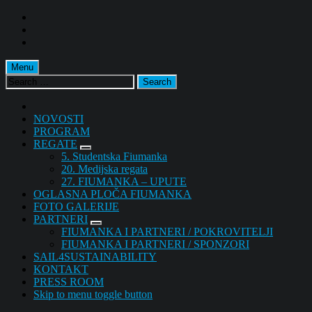
Skip
to
Skip
main
to
Skip
navigation
main
to
content
footer
Menu
Search
for:
NOVOSTI
PROGRAM
REGATE
5. Studentska Fiumanka
20. Medijska regata
27. FIUMANKA – UPUTE
OGLASNA PLOČA FIUMANKA
FOTO GALERIJE
PARTNERI
FIUMANKA I PARTNERI / POKROVITELJI
FIUMANKA I PARTNERI / SPONZORI
SAIL4SUSTAINABILITY
KONTAKT
PRESS ROOM
Skip to menu toggle button