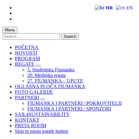
Skip
HR
EN
to
Skip
main
to
Skip
navigation
main
to
content
footer
Menu
Search
for:
POČETNA
NOVOSTI
PROGRAM
REGATE
5. Studentska Fiumanka
20. Medijska regata
27. FIUMANKA – UPUTE
OGLASNA PLOČA FIUMANKA
FOTO GALERIJE
PARTNERI
FIUMANKA I PARTNERI / POKROVITELJI
FIUMANKA I PARTNERI / SPONZORI
SAIL4SUSTAINABILITY
KONTAKT
PRESS ROOM
Skip to menu toggle button