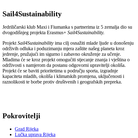
Sail4Sustainability
Jedriličarski klub Maxi i Fiumanka s partnerima iz 5 zemalja dio su
dvogodišnjeg projekta Erasmus+
Sail4Sustainability.
Projekt
Sail4Sustainability
ima cilj osnažiti mlade ljude u donošenju
održivih odluka i poduzimanju mjera zaštite našeg planeta kroz
jedrenje, pružajući im sigurno i zabavno okruženje za učenje.
Mladima će se kroz projekt omogućiti stjecanje znanja i vještina o
održivosti s namjerom da postanu odgovorni upravitelji okoliša.
Projekt će se baviti prioritetima u području sporta, izgradnje
kapaciteta mladih, okoliša i klimatskih promjena, uključenosti i
raznolikosti te borbe protiv društvenih i geografskih prepreka.
Skip
Pokrovitelji
back
to
Grad Rijeka
main
Lučka uprava Rijeka
navigation