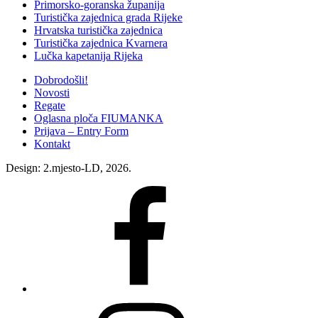
Primorsko-goranska županija
Turistička zajednica grada Rijeke
Hrvatska turistička zajednica
Turistička zajednica Kvarnera
Lučka kapetanija Rijeka
Dobrodošli!
Novosti
Regate
Oglasna ploča FIUMANKA
Prijava – Entry Form
Kontakt
Design: 2.mjesto-LD, 2026.
Fiumanka
Facebook
Instagram
Fiumanka