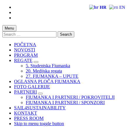
Skip
HR
EN
to
Skip
main
to
Skip
navigation
main
to
content
footer
Menu
Search
for:
POČETNA
NOVOSTI
PROGRAM
REGATE
5. Studentska Fiumanka
20. Medijska regata
27. FIUMANKA – UPUTE
OGLASNA PLOČA FIUMANKA
FOTO GALERIJE
PARTNERI
FIUMANKA I PARTNERI / POKROVITELJI
FIUMANKA I PARTNERI / SPONZORI
SAIL4SUSTAINABILITY
KONTAKT
PRESS ROOM
Skip to menu toggle button