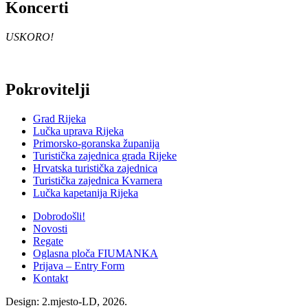
Koncerti
USKORO!
Skip
Pokrovitelji
back
to
Grad Rijeka
main
Lučka uprava Rijeka
navigation
Primorsko-goranska županija
Turistička zajednica grada Rijeke
Hrvatska turistička zajednica
Turistička zajednica Kvarnera
Lučka kapetanija Rijeka
Dobrodošli!
Novosti
Regate
Oglasna ploča FIUMANKA
Prijava – Entry Form
Kontakt
Design: 2.mjesto-LD, 2026.