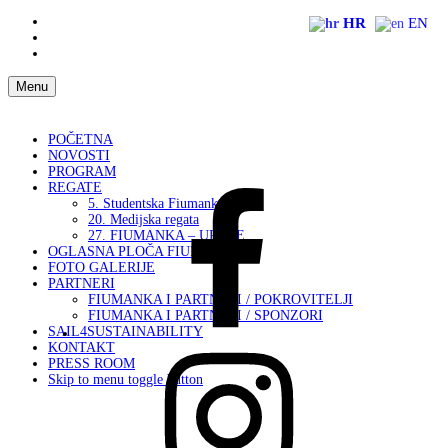
Skip
HR
EN
to
Skip
main
to
Skip
navigation
main
to
content
footer
Menu
POČETNA
NOVOSTI
PROGRAM
REGATE
Fiumanka
5. Studentska Fiumanka
Facebook
20. Medijska regata
27. FIUMANKA – UPUTE
OGLASNA PLOČA FIUMANKA
FOTO GALERIJE
PARTNERI
FIUMANKA I PARTNERI / POKROVITELJI
FIUMANKA I PARTNERI / SPONZORI
SAIL4SUSTAINABILITY
KONTAKT
Instagram
PRESS ROOM
Fiumanka
Skip to menu toggle button