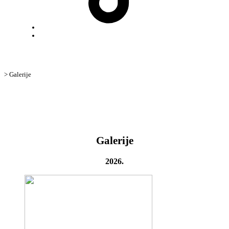
Back
to
top
↑
>
Galerije
Galerije
2026.