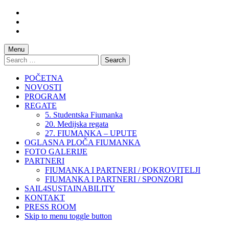
Skip
to
Skip
main
to
Skip
navigation
main
to
content
footer
Menu
Search
for:
POČETNA
NOVOSTI
PROGRAM
REGATE
5. Studentska Fiumanka
20. Medijska regata
27. FIUMANKA – UPUTE
OGLASNA PLOČA FIUMANKA
FOTO GALERIJE
PARTNERI
FIUMANKA I PARTNERI / POKROVITELJI
FIUMANKA I PARTNERI / SPONZORI
SAIL4SUSTAINABILITY
KONTAKT
PRESS ROOM
Skip to menu toggle button