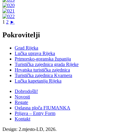
1
2
►
Skip
back
Pokrovitelji
to
main
Grad Rijeka
navigation
Lučka uprava Rijeka
Primorsko-goranska županija
Turistička zajednica grada Rijeke
Hrvatska turistička zajednica
Turistička zajednica Kvarnera
Lučka kapetanija Rijeka
Dobrodošli!
Novosti
Regate
Oglasna ploča FIUMANKA
Prijava – Entry Form
Kontakt
Design: 2.mjesto-LD, 2026.