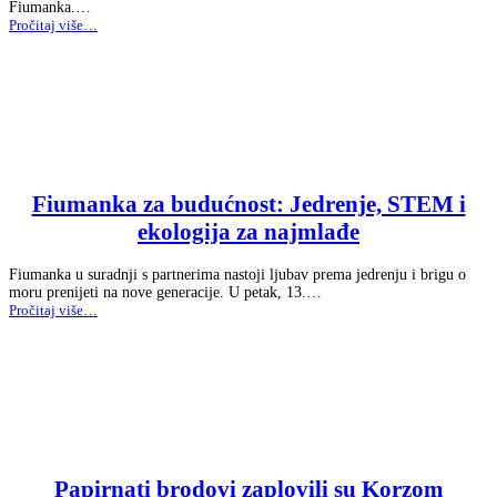
Fiumanka.…
“Stotinjak
Pročitaj više
…
riječkih
klinaca
osvojilo
grad:
Papirnata
Fiumanka
oduševila
velike
i
Fiumanka za budućnost: Jedrenje, STEM i
male!”
ekologija za najmlađe
Fiumanka u suradnji s partnerima nastoji ljubav prema jedrenju i brigu o
moru prenijeti na nove generacije. U petak, 13.…
“Fiumanka
Pročitaj više
…
za
budućnost:
Jedrenje,
STEM
i
ekologija
za
najmlađe”
Papirnati brodovi zaplovili su Korzom