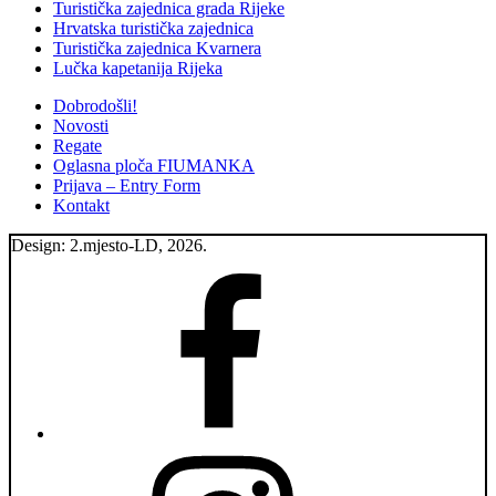
Turistička zajednica grada Rijeke
Hrvatska turistička zajednica
Turistička zajednica Kvarnera
Lučka kapetanija Rijeka
Dobrodošli!
Novosti
Regate
Oglasna ploča FIUMANKA
Prijava – Entry Form
Kontakt
Design: 2.mjesto-LD, 2026.
Fiumanka
Facebook
Instagram
Fiumanka