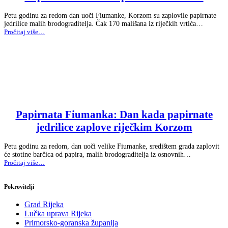
Petu godinu za redom dan uoči Fiumanke, Korzom su zaplovile papirnate
jedrilice malih brodograditelja. Čak 170 mališana iz riječkih vrtića…
“Papirnati
Pročitaj više
…
brodovi
zaplovili
su
Korzom”
Papirnata Fiumanka: Dan kada papirnate
jedrilice zaplove riječkim Korzom
Petu godinu za redom, dan uoči velike Fiumanke, središtem grada zaplovit
će stotine barčica od papira, malih brodograditelja iz osnovnih…
“Papirnata
Pročitaj više
…
Fiumanka:
Dan
kada
Pokrovitelji
papirnate
jedrilice
Grad Rijeka
zaplove
Lučka uprava Rijeka
riječkim
Primorsko-goranska županija
Korzom”