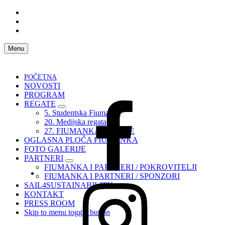
Skip
to
Skip
main
to
Skip
navigation
main
to
content
footer
Menu
POČETNA
NOVOSTI
PROGRAM
REGATE
Fiumanka
5. Studentska Fiumanka
Facebook
20. Medijska regata
27. FIUMANKA – UPUTE
OGLASNA PLOČA FIUMANKA
FOTO GALERIJE
PARTNERI
FIUMANKA I PARTNERI / POKROVITELJI
FIUMANKA I PARTNERI / SPONZORI
Instagram
SAIL4SUSTAINABILITY
Fiumanka
KONTAKT
PRESS ROOM
Skip to menu toggle button