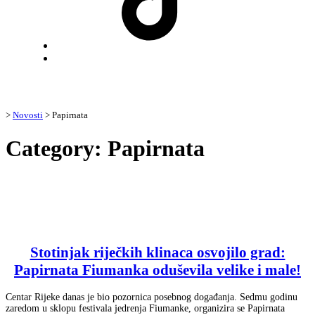
Back
to
top
↑
>
Novosti
>
Papirnata
Category:
Papirnata
Stotinjak riječkih klinaca osvojilo grad:
Papirnata Fiumanka oduševila velike i male!
Centar Rijeke danas je bio pozornica posebnog događanja. Sedmu godinu
zaredom u sklopu festivala jedrenja Fiumanke, organizira se Papirnata